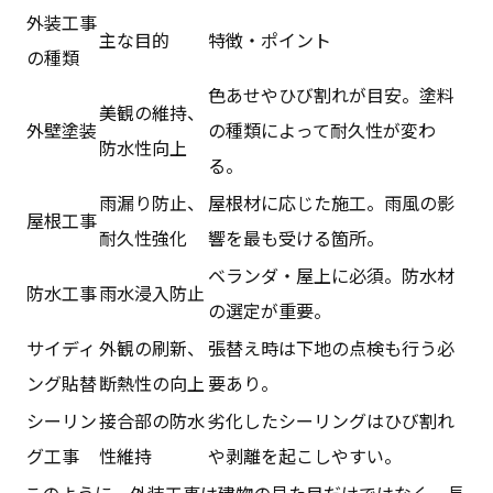
外装工事
主な目的
特徴・ポイント
の種類
色あせやひび割れが目安。塗料
美観の維持、
外壁塗装
の種類によって耐久性が変わ
防水性向上
る。
雨漏り防止、
屋根材に応じた施工。雨風の影
屋根工事
耐久性強化
響を最も受ける箇所。
ベランダ・屋上に必須。防水材
防水工事
雨水浸入防止
の選定が重要。
サイディ
外観の刷新、
張替え時は下地の点検も行う必
ング貼替
断熱性の向上
要あり。
シーリン
接合部の防水
劣化したシーリングはひび割れ
グ工事
性維持
や剥離を起こしやすい。