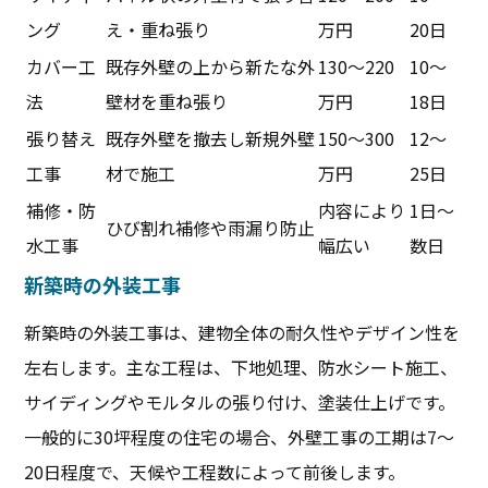
ング
え・重ね張り
万円
20日
カバー工
既存外壁の上から新たな外
130～220
10～
法
壁材を重ね張り
万円
18日
張り替え
既存外壁を撤去し新規外壁
150～300
12～
工事
材で施工
万円
25日
補修・防
内容により
1日～
ひび割れ補修や雨漏り防止
水工事
幅広い
数日
新築時の外装工事
新築時の外装工事は、建物全体の耐久性やデザイン性を
左右します。主な工程は、下地処理、防水シート施工、
サイディングやモルタルの張り付け、塗装仕上げです。
一般的に30坪程度の住宅の場合、外壁工事の工期は7～
20日程度で、天候や工程数によって前後します。