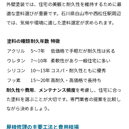
外壁塗装では、住宅の美観と耐久性を維持するために最
適な塗料選びが重要です。石川県白山市や西松任駅周辺
では、気候や環境に適した塗料選定が求められます。
塗料の種類
耐久年数
特徴
アクリル
5～7年
低価格で手軽だが耐久性は劣る
ウレタン
7～10年
柔軟性があり一般住宅に多い
シリコン
10～15年
コスパ・耐久性ともに優秀
フッ素
15～20年
高耐久・高価格で長持ち
耐久性
や
費用
、
メンテナンス頻度
を考慮し、住宅に合っ
た塗料を選ぶことが大切です。専門業者の提案を比較し
ながら決めましょう。
屋根修理の主要工法と費用相場