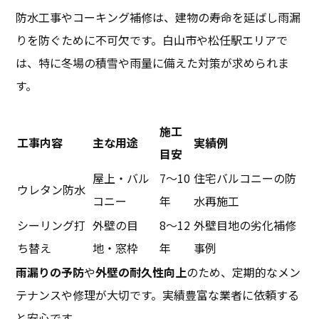
防水工事やコーキング補修は、建物の寿命を延ばし雨漏
りを防ぐために不可欠です。白山市や松任駅エリアで
は、特に冬場の積雪や雨量に備えた対策が求められま
す。
施工
工事内容
主な用途
実績例
目安
屋上・バル
7～10
住宅バルコニーの防
ウレタン防水
コニー
年
水再施工
シーリング打
外壁の目
8～12
外壁目地の劣化補修
ち替え
地・窓枠
年
事例
雨漏りの予防
や
外壁の耐久性向上
のため、定期的なメン
テナンスや修理が大切です。実績豊富な業者に依頼する
と安心です。