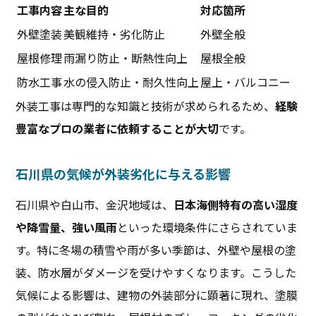
工事内容
主な目的
対応箇所
外壁塗装
美観維持・劣化防止
外壁全般
屋根修理
雨漏り防止・断熱性向上
屋根全般
防水工事
水の侵入防止・耐久性向上
屋上・バルコニー
外装工事は専門的な知識と技術が求められるため、
経験
豊富なプロの業者に依頼することが大切
です。
石川県の気候が外装劣化に与える影響
石川県や白山市、金沢地域は、
日本海側特有の高い湿度
や降雪量、強い風雨
といった環境条件にさらされていま
す。特に冬場の積雪や雨が多い季節は、外壁や屋根の塗
装、防水層がダメージを受けやすくなります。こうした
気候による影響は、建物の外装部分に顕著に現れ、塗膜