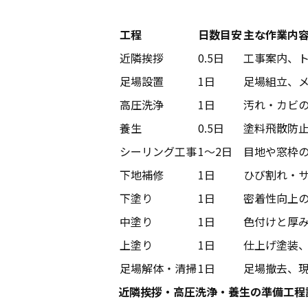
工程
日数目安
主な作業内
近隣挨拶
0.5日
工事案内、
足場設置
1日
足場組立、
高圧洗浄
1日
汚れ・カビの
養生
0.5日
塗料飛散防
シーリング工事
1〜2日
目地や窓枠
下地補修
1日
ひび割れ・
下塗り
1日
密着性向上
中塗り
1日
色付けと厚
上塗り
1日
仕上げ塗装
足場解体・清掃
1日
足場撤去、
近隣挨拶・高圧洗浄・養生の準備工程