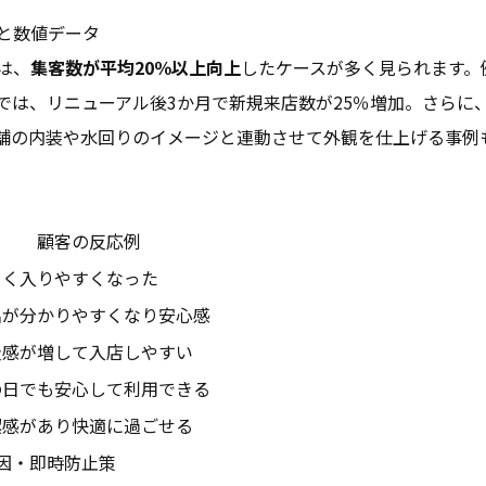
と数値データ
は、
集客数が平均20％以上向上
したケースが多く見られます。
では、リニューアル後3か月で新規来店数が25％増加。さらに
舗の内装や水回りのイメージと連動させて外観を仕上げる事例
顧客の反応例
るく入りやすくなった
名が分かりやすくなり安心感
級感が増して入店しやすい
の日でも安心して利用できる
潔感があり快適に過ごせる
因・即時防止策