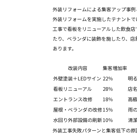
外装リフォームによる集客アップ事例
外装リフォームを実施したテナントで
工事で看板をリニューアルした飲食店
たり、ベランダに装飾を施したり、店
あります。
改装内容
集客増加率
外壁塗装＋LEDサイン
22％
明
看板リニューアル
28％
店
エントランス改修
18％
高
屋根・ベランダの改修
15％
雨
水回り外部設備の刷新
10％
清
外装工事失敗パターンと集客低下の原