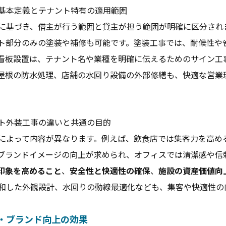
基本定義とテナント特有の適用範囲
に基づき、借主が行う範囲と貸主が担う範囲が明確に区分され
ト部分のみの塗装や補修も可能です。塗装工事では、耐候性や
看板設置は、テナント名や業種を明確に伝えるためのサイン工
屋根の防水処理、店舗の水回り設備の外部修繕も、快適な営業
ト外装工事の違いと共通の目的
によって内容が異なります。例えば、飲食店では集客力を高め
ブランドイメージの向上が求められ、オフィスでは清潔感や信
印象を高めること
、
安全性と快適性の確保
、
施設の資産価値向
和した外観設計、水回りの動線最適化なども、集客や快適性の
・ブランド向上の効果