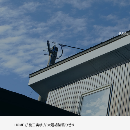
HOME
HOME
//
施工実績
//
大浴場壁張り替え